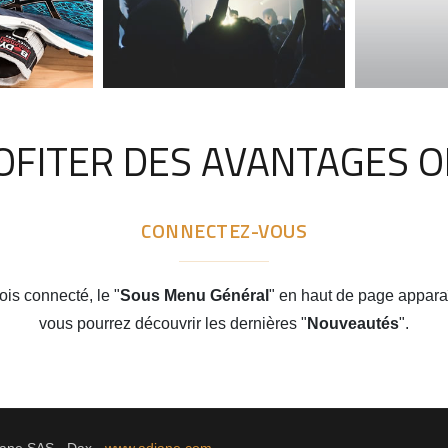
FITER DES AVANTAGES OF
CONNECTEZ-VOUS
ois connecté, le "
Sous
Menu Général
" en haut de page apparaî
vous pourrez découvrir les dernières "
Nouveautés
".
iane SAS - Dax -
www.adiane.com